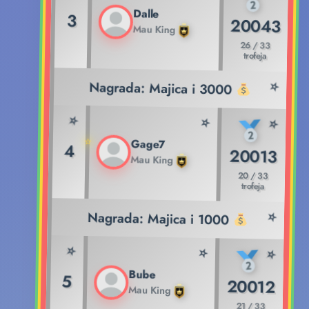
Dalle
3
20043
Mau King
26 / 33
trofeja
Nagrada: Majica i 3000
Gage7
4
20013
Mau King
20 / 33
trofeja
Nagrada: Majica i 1000
Bube
5
20012
Mau King
21 / 33