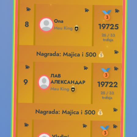
Ona
8
19725
Mau King
26 / 33
trofeja
Nagrada: Majica i 500
ЛАВ
9
АЛЕКСАНДАР
19722
Mau King
25 / 33
trofeja
Nagrada: Majica i 500
Vladimi