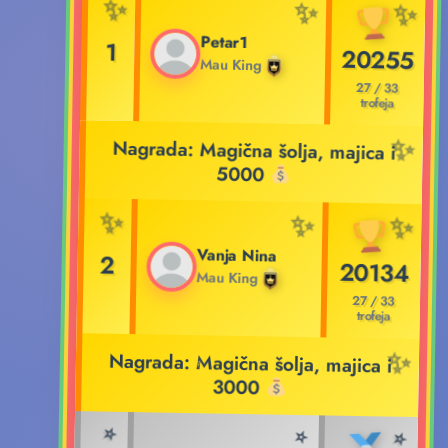
Petar1
1
20255
Mau King
27 / 33
trofeja
Nagrada: Magična šolja, majica i
5000
Vanja Nina
2
20134
Mau King
27 / 33
trofeja
Nagrada: Magična šolja, majica i
3000