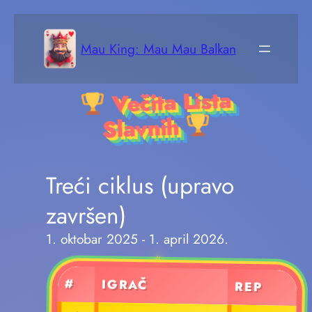
Skoči
na
Mau King: Mau Mau Balkan
sadržaj
Večita Lista
Slavnih
Treći ciklus (upravo
završen)
1. oktobar 2025 - 1. april 2026.
#
IGRAČ
REP