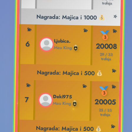
trofeja
Nagrada: Majica i 1000
Ljubica.
6
20008
Mau King
29 / 33
trofeja
Nagrada: Majica i 500
Deki975
7
20005
Mau King
25 / 33
trofeja
Nagrada: Majica i 500