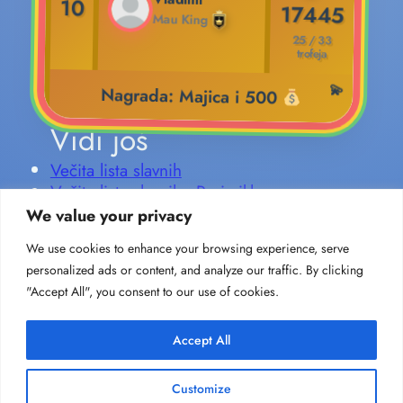
10
17445
Mau King
25 / 33
trofeja
Nagrada: Majica i 500
Vidi još
Večita lista slavnih
Večita lista slavnih - Prvi ciklus
Nagrade u Mau Mau takmičenjima
We value your privacy
We use cookies to enhance your browsing experience, serve
personalized ads or content, and analyze our traffic. By clicking
Mau King: Mau Mau Balkan
"Accept All", you consent to our use of cookies.
Igraj karte Mau Mau na telefonu s online igračima
O nama
Društvene mreže
Accept All
Kontakt
Facebook
Terms and Conditions
Instagram
Privacy policy
Customize