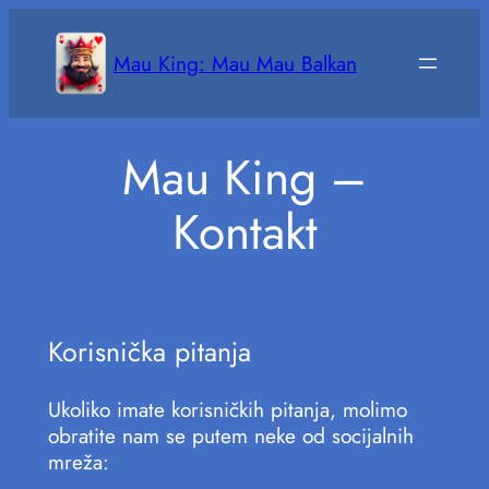
Skoči
na
Mau King: Mau Mau Balkan
sadržaj
Mau King –
Kontakt
Korisnička pitanja
Ukoliko imate korisničkih pitanja, molimo
obratite nam se putem neke od socijalnih
mreža: