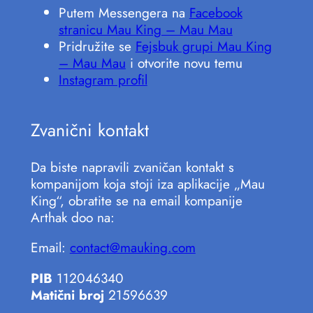
Putem Messengera na
Facebook
stranicu Mau King – Mau Mau
Pridružite se
Fejsbuk grupi Mau King
– Mau Mau
i otvorite novu temu
Instagram profil
Zvanični kontakt
Da biste napravili zvaničan kontakt s
kompanijom koja stoji iza aplikacije „Mau
King“, obratite se na email kompanije
Arthak doo na:
Email:
contact@mauking.com
PIB
112046340
Matični broj
21596639